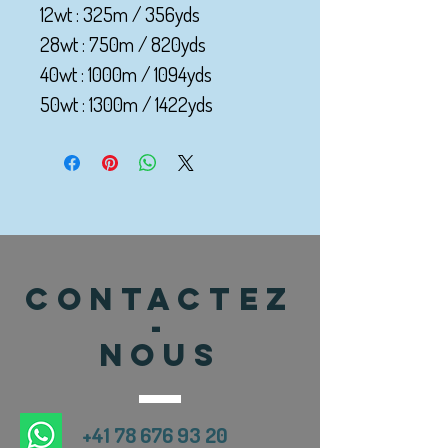
12wt : 325m / 356yds
28wt : 750m / 820yds
40wt : 1000m / 1094yds
50wt : 1300m / 1422yds
CONTACTEZ
-
NOUS
+41 78 676 93 20