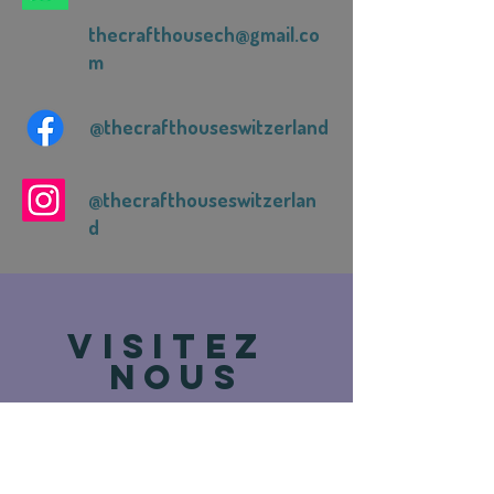
thecrafthousech@gmail.co
m
@thecrafthouseswitzerland
@thecrafthouseswitzerlan
d
VISITEZ
NOUS
Route de Vevey 93
1618 Châtel-St-Denis