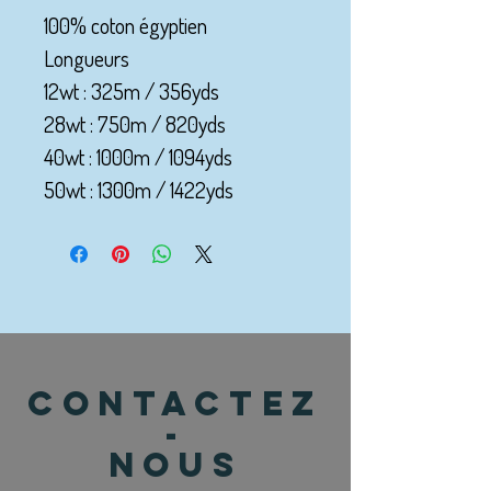
100% coton égyptien
Longueurs
12wt : 325m / 356yds
28wt : 750m / 820yds
40wt : 1000m / 1094yds
50wt : 1300m / 1422yds
CONTACTEZ
-
NOUS