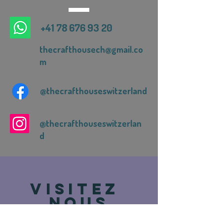
+41 78 676 93 20
thecrafthousech@gmail.co
m
@thecrafthouseswitzerland
@thecrafthouseswitzerlan
d
VISITEZ
NOUS