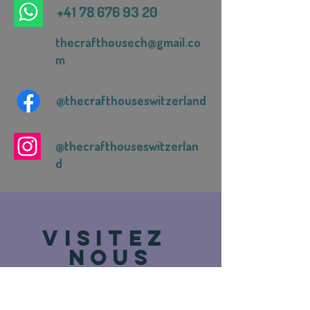
+41 78 676 93 20
thecrafthousech@gmail.co
m
@thecrafthouseswitzerland
@thecrafthouseswitzerlan
d
VISITEZ
NOUS
Route de Vevey 93