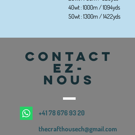
40wt : 1000m / 1094yds
50wt : 1300m / 1422yds
CONTACT
EZ-
NOUS
+41 78 676 93 20
thecrafthousech@gmail.com