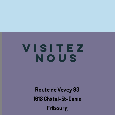
VISITEZ
NOUS
Route de Vevey 93
1618 Châtel-St-Denis
Fribourg