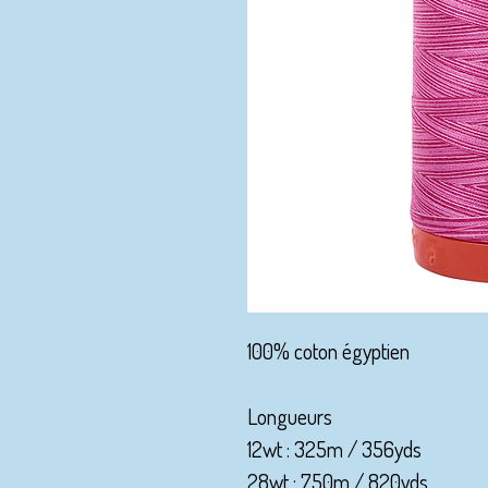
100% coton égyptien
Longueurs
12wt : 325m / 356yds
28wt : 750m / 820yds