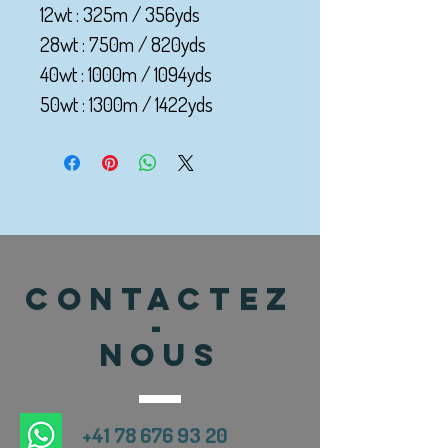
12wt : 325m / 356yds
28wt : 750m / 820yds
40wt : 1000m / 1094yds
50wt : 1300m / 1422yds
CONTACTEZ
-
NOUS
+41 78 676 93 20