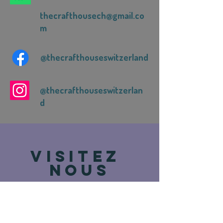
thecrafthousech@gmail.co
m
@thecrafthouseswitzerland
@thecrafthouseswitzerlan
d
VISITEZ
NOUS
Route de Vevey 93
1618 Châtel-St-Denis