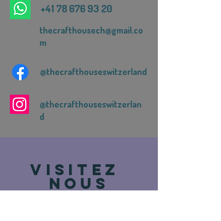
+41 78 676 93 20
thecrafthousech@gmail.co
m
@thecrafthouseswitzerland
@thecrafthouseswitzerlan
d
VISITEZ
NOUS
Route de Vevey 93