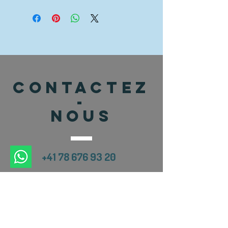
CONTACTEZ
-
NOUS
+41 78 676 93 20
thecrafthousech@gmail.co
m
@thecrafthouseswitzerland